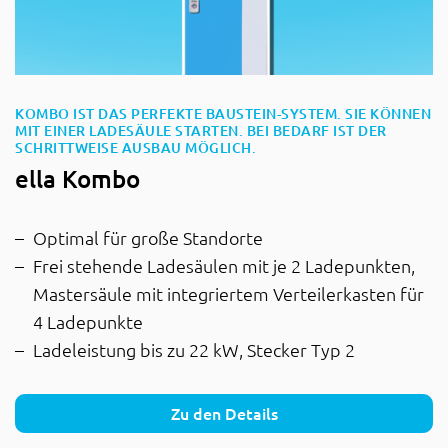
KOMBO IST DAS PERFEKTE BAUSTEIN-SYSTEM. SIE KÖNNEN
MIT EINER LADESÄULE STARTEN. BEI BEDARF IST DER
:
SCHRITTWEISE AUSBAU MÖGLICH.
ella Kombo
Optimal für große Standorte
Frei stehende Ladesäulen mit je 2 Ladepunkten,
Mastersäule mit integriertem Verteilerkasten für
4 Ladepunkte
Ladeleistung bis zu 22 kW, Stecker Typ 2
Zu den Details