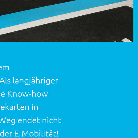
nem
ls langjähriger
enge Know-how
ekarten in
 Weg endet nicht
 der E-Mobilität!