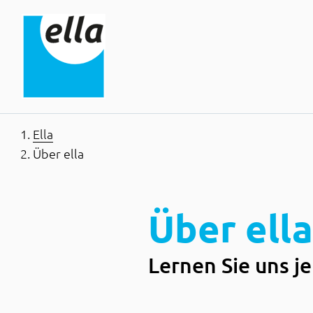
Inhaltsbereich
Suche
Hauptnavigation
Kontakt
Footer
Ella
Über ella
Über ella
Lernen Sie uns j