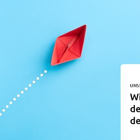
UNS
Wi
de
de