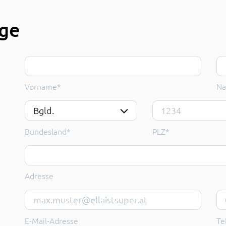
age
Vorname
*
N
Vorname*
Na
Bundesland
*
PLZ
*
Bundesland*
PLZ*
Adresse
Email-Address
Te
E-Mail-Adresse
Te