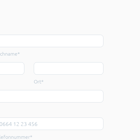
achname
*
chname*
Ort
*
Ort*
lephone number
*
lefonnummer*