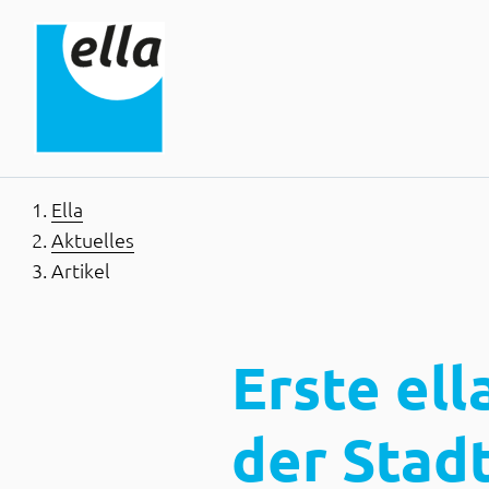
Inhaltsbereich
Suche
Hauptnavigation
Kontakt
Footer
Ella
Aktuelles
Artikel
Erste ell
der Stad