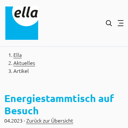
Inhaltsbereich
Suche
Hauptnavigation
Kontakt
Footer
Ella
Aktuelles
Artikel
Energiestammtisch auf
Besuch
04.2023 -
Zurück zur Übersicht